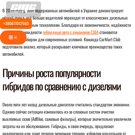
Перейти
В 2026 году рынок подержанных автомобилей в Украине демонстрирует
к
чёткий тренд: всё больше водителей переходят от классических дизельных
содержимому
+380677012560
моторов к гибридным технологиям. Благодаря их экономичности, надёжности
и высокой ликвидности
гибридные авто с аукционов США
становятся
Main
идеальным выбором для современных условий. Команда CarMart Club
Menu
подготовила анализ, который раскрывает ключевые преимущества таких
автомобилей.
Причины роста популярности
гибридов по сравнению с дизелями
Около пяти лет назад дизельные двигатели считались стандартом экономии.
Однако сейчас ситуация изменилась из-за сложных систем очистки
выхлопных газов (AdBlue, сажевые фильтры), которые значительно увеличили
затраты на их обслуживание. Гибриды, в свою очередь, предлагают
аналогичную или даже лучшую экономию топлива, избавляя владельцев от