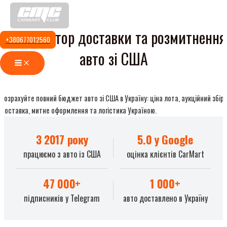
Перейти
до
Калькулятор доставки та розмитнення
вмісту
+380677012560
авто зі США
Main
Menu
Розрахуйте повний бюджет авто зі США в Україну: ціна лота, аукційний збір,
доставка, митне оформлення та логістика Україною.
З 2017 року
5.0 у Google
працюємо з авто із США
оцінка клієнтів CarMart
47 000+
1 000+
підписників у Telegram
авто доставлено в Україну