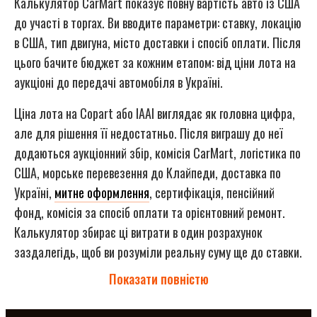
Калькулятор CarMart показує повну вартість авто із США
до участі в торгах. Ви вводите параметри: ставку, локацію
в США, тип двигуна, місто доставки і спосіб оплати. Після
цього бачите бюджет за кожним етапом: від ціни лота на
аукціоні до передачі автомобіля в Україні.
Ціна лота на Copart або IAAI виглядає як головна цифра,
але для рішення її недостатньо. Після виграшу до неї
додаються аукціонний збір, комісія CarMart, логістика по
США, морське перевезення до Клайпеди, доставка по
Україні,
митне оформлення
, сертифікація, пенсійний
фонд, комісія за спосіб оплати та орієнтовний ремонт.
Калькулятор збирає ці витрати в один розрахунок
заздалегідь, щоб ви розуміли реальну суму ще до ставки.
Показати повністю
Що рахує калькулятор
Розрахунок розбитий за етапами оплати. Так ви бачите