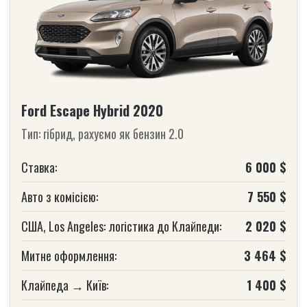
Ford Escape Hybrid 2020
Тип: гібрид, рахуємо як бензин 2.0
Ставка:
6 000 $
Авто з комісією:
7 550 $
США, Los Angeles: логістика до Клайпеди:
2 020 $
Митне оформлення:
3 464 $
Клайпеда → Київ:
1 400 $