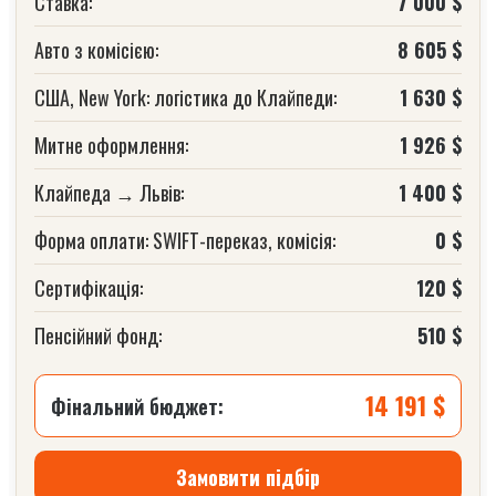
Ставка:
7 000 $
Авто з комісією:
8 605 $
США, New York: логістика до Клайпеди:
1 630 $
Митне оформлення:
1 926 $
Клайпеда → Львів:
1 400 $
Форма оплати: SWIFT-переказ, комісія:
0 $
Сертифікація:
120 $
Пенсійний фонд:
510 $
14 191 $
Фінальний бюджет:
Замовити підбір