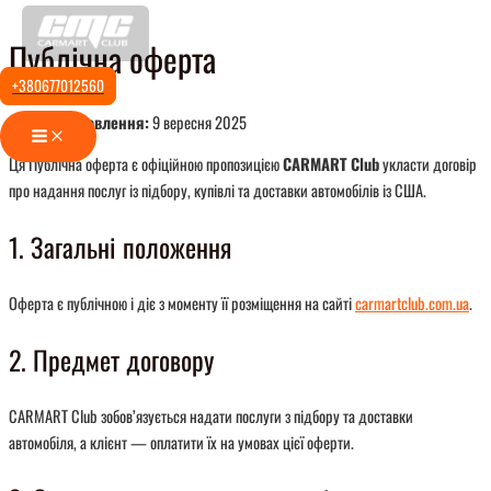
Перейти
Публічна оферта
до
вмісту
+380677012560
Останнє оновлення:
9 вересня 2025
Main
Menu
Ця Публічна оферта є офіційною пропозицією
CARMART Club
укласти договір
про надання послуг із підбору, купівлі та доставки автомобілів із США.
1. Загальні положення
Оферта є публічною і діє з моменту її розміщення на сайті
carmartclub.com.ua
.
2. Предмет договору
CARMART Club зобов’язується надати послуги з підбору та доставки
автомобіля, а клієнт — оплатити їх на умовах цієї оферти.