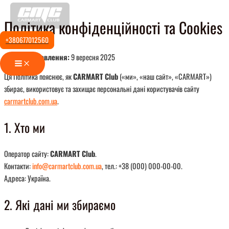
Перейти
Політика конфіденційності та Cookies
до
вмісту
+380677012560
Останнє оновлення:
9 вересня 2025
Main
Menu
Ця Політика пояснює, як
CARMART Club
(«ми», «наш сайт», «CARMART»)
збирає, використовує та захищає персональні дані користувачів сайту
carmartclub.com.ua
.
1. Хто ми
Оператор сайту:
CARMART Club
.
Контакти:
info@carmartclub.com.ua
, тел.: +38 (000) 000-00-00.
Адреса: Україна.
2. Які дані ми збираємо