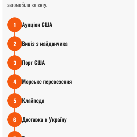
автомобіля клієнту.
Аукціон США
1
Вивіз з майданчика
2
Порт США
3
Морське перевезення
4
Клайпеда
5
Доставка в Україну
6