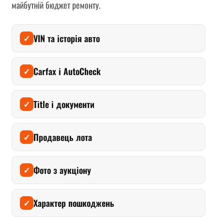
майбутній бюджет ремонту.
VIN та історія авто
✓
Carfax і AutoCheck
✓
Title і документи
✓
Продавець лота
✓
Фото з аукціону
✓
Характер пошкоджень
✓