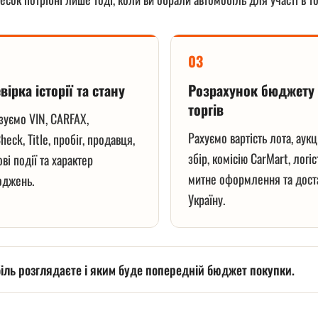
03
вірка історії та стану
Розрахунок бюджету
торгів
зуємо VIN, CARFAX,
Рахуємо вартість лота, аук
heck, Title, пробіг, продавця,
збір, комісію CarMart, логіс
ові події та характер
митне оформлення та дост
оджень.
Україну.
біль розглядаєте і яким буде попередній бюджет покупки.