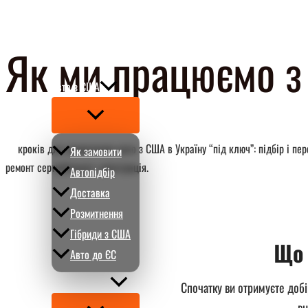
Перейти
до
Як ми працюємо з 
вмісту
Авто з США
Перемикач
меню
15
кроків для замовлення авто з США в Україну “під ключ”: підбір і пе
Як замовити
ремонт сертифікація і реєстрація.
Автопідбір
Доставка
Розмитнення
Гібриди з США
Що 
Авто до ЄС
Про CARMART
Спочатку ви отримуєте добі
вн