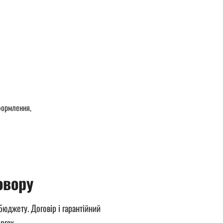
формлення,
овору
бюджету. Договір і гарантійний
ргах.