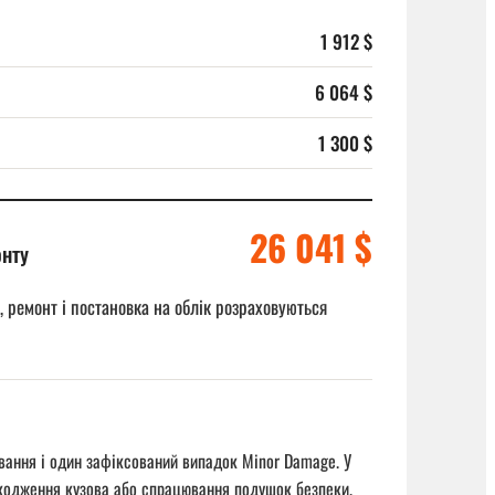
1 912 $
6 064 $
1 300 $
26 041 $
онту
, ремонт і постановка на облік розраховуються
ування і один зафіксований випадок Minor Damage. У
пошкодження кузова або спрацювання подушок безпеки.