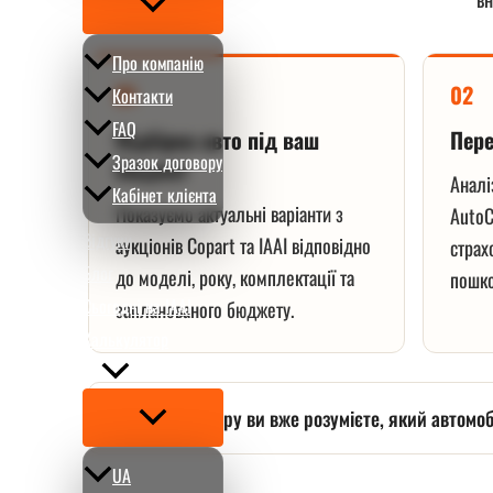
Перемикач
меню
Про компанію
01
02
Контакти
FAQ
Підбірка авто під ваш
Пере
Зразок договору
бюджет
Аналі
Кабінет клієнта
Показуємо актуальні варіанти з
AutoC
Вiдгуки
аукціонів Copart та IAAI відповідно
страх
Блог
до моделі, року, комплектації та
пошк
Сьогодні на IAAI
запланованого бюджету.
Калькулятор
UA
Перемикач
До договору ви вже розумієте, який автомо
меню
UA