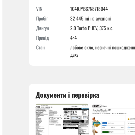
VIN
1C4RJYB67N8718044
Пробіг
32 445 mi на аукціоні
Двигун
2.0 Turbo PHEV, 375 к.с.
Привід
4×4
Стан
лобове скло, незначні пошкоджен
даху
Документи і перевірка