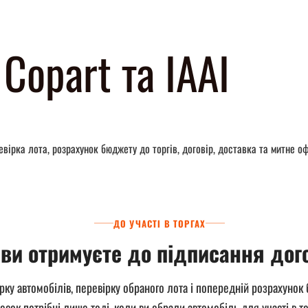
Copart та IAAI
ревірка лота, розрахунок бюджету до торгів, договір, доставка та митне о
ДО УЧАСТІ В ТОРГАХ
ви отримуєте до підписання дог
рку автомобілів, перевірку обраного лота і попередній розрахунок 
есок потрібні лише тоді, коли ви обрали автомобіль для участі в то