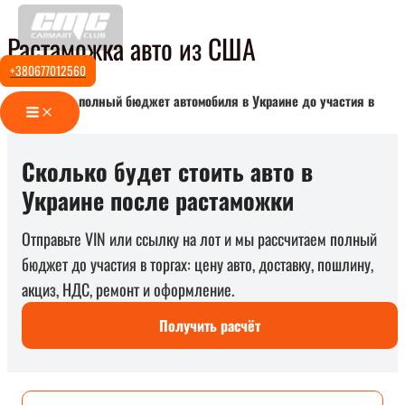
Перейти
Растаможка авто из США
к
содержимому
+380677012560
Рассчитайте полный бюджет автомобиля в Украине до участия в
Main
Menu
торгах
Сколько будет стоить авто в
Украине после растаможки
Отправьте VIN или ссылку на лот и мы рассчитаем полный
бюджет до участия в торгах: цену авто, доставку, пошлину,
акциз, НДС, ремонт и оформление.
Получить расчёт