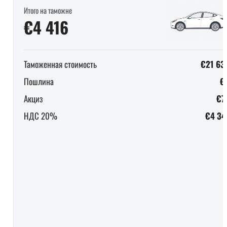
Итого на таможне
€4 416
Таможенная стоимость
€21 63
Пошлина
€
Акциз
€7
НДС 20%
€4 34