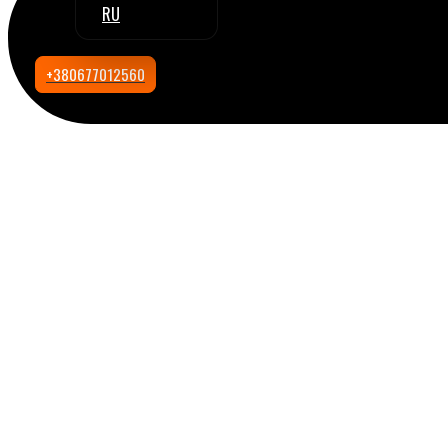
RU
+380677012560