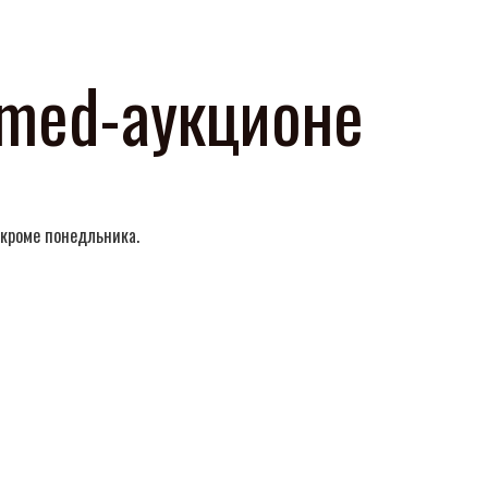
imed-аукционе
 кроме понедльника.