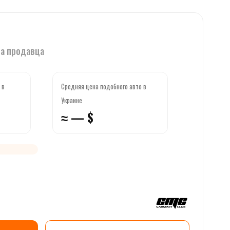
ва продавца
 в
Средняя цена подобного авто в
Украине
≈ — $