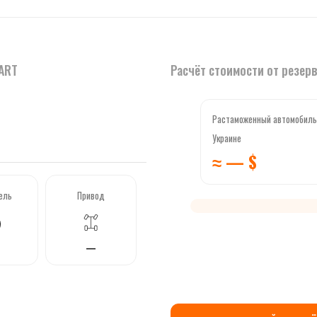
ART
Расчёт стоимости от резер
›
Растаможенный автомобиль
Украине
≈ — $
ель
Привод
—