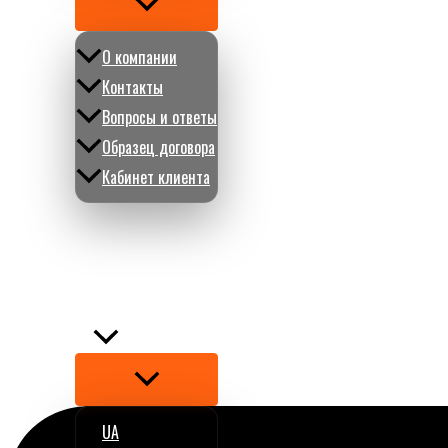
Переключатель
меню
О компании
Контакты
Вопросы и ответы
Образец договора
Кабинет клиента
Отзывы
Статьи
Сегодня на IAAI
Калькулятор
RU
Переключатель
меню
UA