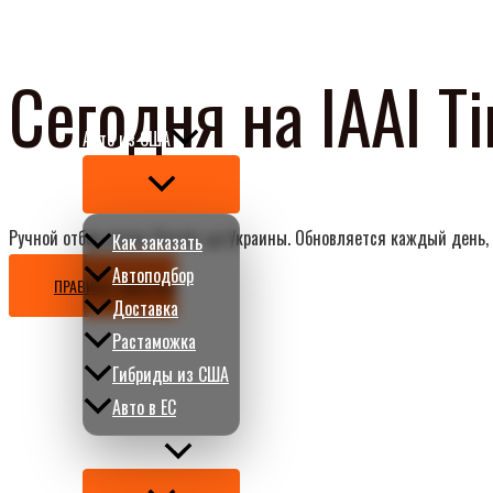
Перейти
к
Сегодня на IAAI T
содержимому
Авто из США
Переключатель
меню
Ручной отбор лотов. Расчёт до Украины. Обновляется каждый день,
Как заказать
Автоподбор
ПРАВИЛА TIMED IAAI
Доставка
Растаможка
Гибриды из США
Авто в ЕС
О CARMART