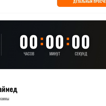
ДЕТАЛЬНЫЙ ПРОСЧЁ
:
:
00
00
00
ЧАСОВ
МИНУТ
СЕКУНД
Таймед
раины