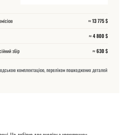
омісією
≈ 13 775 $
≈ 4 800 $
сійний збір
≈ 630 $
заводською комплектацією, переліком пошкоджених деталей
 році. Це добірка для аналізу з урахуванням