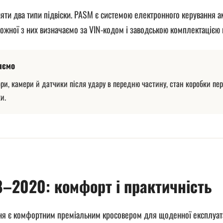
яти два типи підвіски. PASM є системою електронного керування 
ожної з них визначаємо за VIN-кодом і заводською комплектацією 
яємо
ри, камери й датчики після удару в передню частину, стан коробки пере
и.
8–2020: комфорт і практичність
ння є комфортним преміальним кросовером для щоденної експлуата