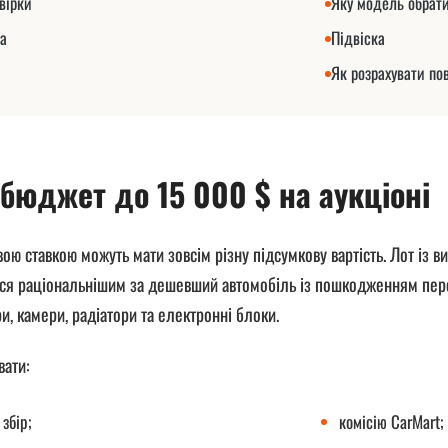
вірки
Яку модель обрат
ка
Підвіска
Як розрахувати п
бюджет до 15 000 $ на аукціоні
вою ставкою можуть мати зовсім різну підсумкову вартість. Лот із 
ся раціональнішим за дешевший автомобіль із пошкодженням перед
и, камери, радіатори та електронні блоки.
вати:
збір;
комісію CarMart;