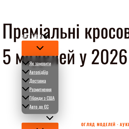
Перейти
до
Преміальні кросов
вмісту
Авто з США
5 моделей у 2026
Перемикач
меню
Як замовити
Автопідбір
Доставка
Розмитнення
Гібриди з США
Авто до ЄС
Про CARMART
ОГЛЯД МОДЕЛЕЙ · АУК