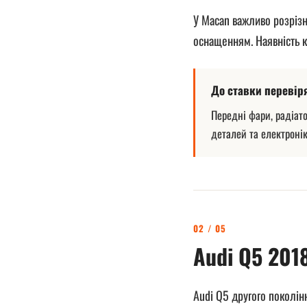
У Macan важливо розрізн
оснащенням. Наявність к
До ставки перевір
Передні фари, радіато
деталей та електронік
02 / 05
Audi Q5 201
Audi Q5 другого поколі