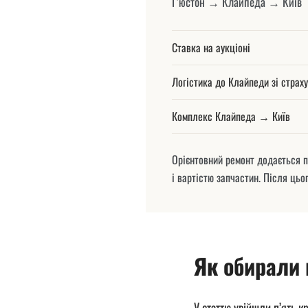
Г’юстон → Клайпеда → Київ
Ставка на аукціоні
Логістика до Клайпеди зі страх
Комплекс Клайпеда → Київ
Орієнтовний ремонт додається п
і вартістю запчастин. Після цьо
Як обирали 
У статтю увійшли п’ять к