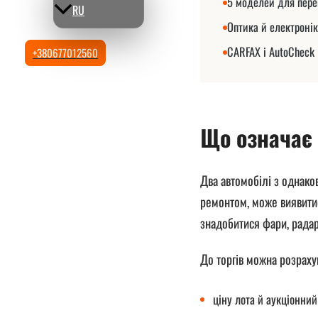
5 моделей для пере
RU
Оптика й електроні
CARFAX і AutoCheck
+380677012560
Що означає 
Два автомобілі з однако
ремонтом, може виявити
знадобитися фари, радар
До торгів можна розраху
ціну лота й аукціонний 