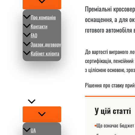
Перемикач
меню
Преміальні кросовер
Про компанію
оснащення, а для окр
Контакти
готового автомобіля 
FAQ
Зразок договору
До вартості виграного ло
Кабінет клієнта
сертифікація, пенсійний 
Вiдгуки
з цілісною основою, зро
Блог
Сьогодні на IAAI
Рішення про ставку прий
Калькулятор
UA
У цій статті
Перемикач
меню
Що означає бюджет 
UA