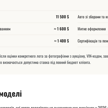
11 500 $
Авто зі зборами та к
уванням
≈ 1 600 $
Митне оформлення
≈ 1 400 $
Сертифікація та пен
ісля оцінки конкретного лота за фотографіями з аукціону, VIN-кодом, 
го визначається допустима ставка під повний бюджет клієнта.
моделі
росоверів, які варто перевіряти на американських аукціонах у 2026