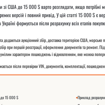
и зі США до 15 000 $ варто розглядати, якщо потрібні 
емих версій і повний привід. У цій статті 15 000 $ є ве
в Україні формується після розрахунку всіх етапів покуп
та додаються аукціонний збір, доставка територією США, морське пе
збір при першій реєстрації, оформлення документів та ремонт. Під
зумілим характером пошкоджень і відновленням, яке можна поперед
мається після перевірки VIN, документів, комплектації, пошкоджен
до 15 000 $
Приклад розрахунк