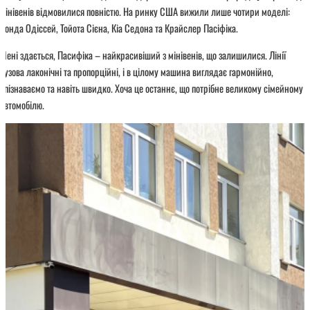
мінівенів відмовилися повністю. На ринку США вижили лише чотири моделі:
Хонда Одіссей, Тойота Сієна, Кіа Седона та Крайслер Пасіфіка.
Мені здається, Пасифіка – найкрасивіший з мінівенів, що залишилися. Лінії
кузова лаконічні та пропорційні, і в цілому машина виглядає гармонійно,
впізнаваємо та навіть швидко. Хоча це останнє, що потрібне великому сімейному
автомобілю.