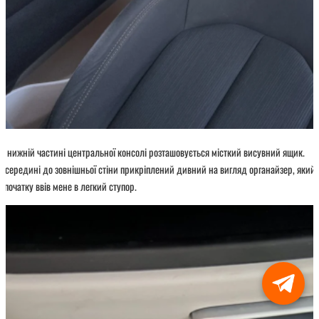
У нижній частині центральної консолі розташовується місткий висувний ящик.
Усередині до зовнішньої стіни прикріплений дивний на вигляд органайзер, який
спочатку ввів мене в легкий ступор.