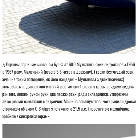
дд Першим серійним мінвеном був Фіат 600 Мультіпла, який випускався з 1956
до 1967 року. Маленький (всього 3,5 метра в довжину), і трохи безглуздий зовні
(хоча і не такий потворний, як його нащадок – Мультипла з двохтисячних)
автомобіль мав дивовижно місткий шестимісний салон з трьома рядами сидінь.
Крім того, легким рухом руки два пасажирські ряди складалися, утворюючи
майже рівний вантажний майданчик. Машина оснащувалась чотирициліндровим
моторчиком об’ємом 0,6 літра з потужністю 21,5 л.с. і просунутою механічною
коробкою з синхронізаторами.