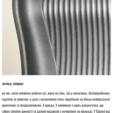
Погляд зверху:
Був час, коли мінівени робили усі, кому не лінь. Це у минулому. Автовиробники,
слідуючи за попитом, а десь і визначаючи його, перейшли на більш універсальні
паркетники та позашляховики. А шкода. У мінівенах є щось романтичне, що
оспівує сімейні цінності та далекі подорожі з ночівлями на природі. У Європі від