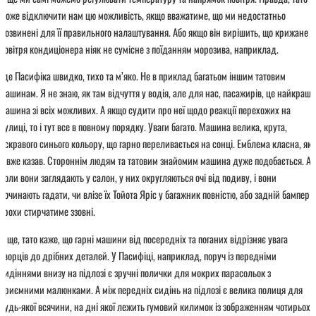
може відключити нам цю можливість, якщо вважатиме, що ми недостатньо
розвинені для її правильного налаштування. Або якщо він вирішить, що крижане
повітря кондиціонера ніяк не сумісне з поїданням морозива, наприклад.
Їде Пасифіка швидко, тихо та м’яко. Не в приклад багатьом іншим татовим
машинам. Я не знаю, як там відчуття у водія, але для нас, пасажирів, це найкраща
машина зі всіх можливих. А якщо судити про неї щодо реакції перехожих на
вулиці, то і тут все в повному порядку. Уваги багато. Машина велика, крута,
яскравого синього кольору, що гарно переливається на сонці. Емблема класна, як
я вже казав. Стороннім людям та татовим знайомим машина дуже подобається. А
коли вони заглядають у салон, у них округляються очі від подиву, і вони
починають гадати, чи влізе їх Тойота Яріс у багажник повністю, або задній бампер
трохи стирчатиме ззовні.
А ще, тато каже, що гарні машини від посередніх та поганих відрізняє увага
творців до дрібних деталей. У Пасифіці, наприклад, поруч із передніми
сидіннями внизу на підлозі є зручні полички для мокрих парасольок з
приємними малюнками. А між передніх сидінь на підлозі є велика полиця для
будь-якої всячини, на дні якої лежить гумовий килимок із зображенням чотирьох