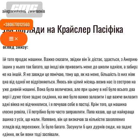
Перейти
найкрасивіший з мінівенів
до
вмісту
+380677012560
Два погляди на Крайслер Пасіфіка
Main
Menu
Погляд знизу:
Мій тато продає машини. Важко сказати, звідки він їх дістає, здається, з Америки.
Машин у нього так багато, що іноді він привозить мене до школи однією, а забирає
вже на іншій. Я не завжди це помічаю, тому що, як на мене, більшість із них ніяк
одна від одної не відрізняються. Якось він цілий місяць возив нас із сестрою на
дуже дивній машині. Вона була величезна, але при цьому в неї було всього два
двері і дуже тісне заднє сидіння, на яке було важко залазити і ще важче вилазити.
Задні вікна не відчинялися, і я почував себе в пастці. Крім того, ця машина
голосно ревіла, і її потрібно було часто заправляти. Папа казав, що це найкраща
машина з усіх, що мали. Напевно, він це визначав за кількістю захоплених
поглядів від перехожих. Їх було багато. Засунути б цих дурнів сюди, на заднє
сидіння, як би вони тоді заспівали.