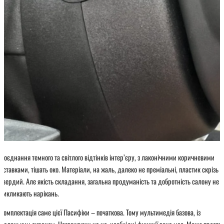
Поєднання темного та світлого відтінків інтер’єру, з лаконічними коричневими
вставками, тішать око. Матеріали, на жаль, далеко не преміальні, пластик скрізь
твердий. Але якість складання, загальна продуманість та добротність салону не
викликають нарікань.
Комплектація саме цієї Пасифіки – початкова. Тому мультимедія базова, із