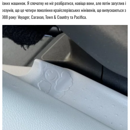
різних машинок. Я спочатку не міг розібратися, навіщо вони, але потім загуглив і
зрозумів, що це чотири покоління крайслерівських мінівенів, що випускаються з
1988 року: Voyager, Caravan, Town & Country та Pacifica.