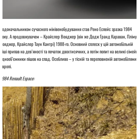
Родоначальником сучасного мінівенобудування став Рено Еспейс зразка 1984
року. А продовжувачем – Крайслер Вояджер (він же Додж Гранд Караван, Плімут
Вояджер, Крайслер Таун Кантрі) 1988-го. Основний сплеск у цій автомобільній
ніші припав на дев’яності та початок двохтисячних, а потім попит на великі сімейні
однооб’ємники пішов на спад. Особливо – у тісній та переповненій автомобілями
Європі.
1984 Renault Espace: