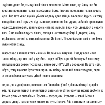
Іноді тато довго їздить однією і тією ж машиною. Мама каже, що йому час би
перестати продавати те, що подобається йому, і почати продавати те, що хочуть
люди. Але тато каже, що він убиває одразу двох зайців: по-перше, їздить на тому,
що подобається, і отримує від цього задоволення, і по-друге, якби він пропонував
людям ходові моделі, вони б все в мить розкупили, і нам усім довелося б ходити
пішки. Я не люблю ходити пішки, так що я на татовому боці. І, до речі, йому
подобаються великі та потужні машини. Як і мені. Тільки бажано, щоб у них було
більше місця ззаду.
І якось у нас з’явилася така машина. Величезна, потужна. І ззаду вона мала
стільки місця, що хоч грай у футбол. І ще у неї був гарний блискучий логотип у
вигляді широко розкритих крил, з написом CHRYSLER у середині. Просто мрія.
Мабуть, тому що вона була така гарна, ми поїздили на ній лише тиждень, перш
ніж вона поїхала радувати дітей нового власника.
Модель, як я довідався, називається Пасифіка. У неї дві великі задні двері з
боків, які відчиняються і зачиняються автоматично! Причому це можна зробити аж
шістьма різними способами. Трьома – зсередини, і трьома – зовні. Можна
відкрити двері, натиснувши кнопку на пульті-ключі. Або натиснути на маленьку