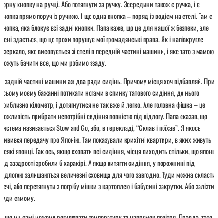
чорну кнопку на ручці. Або потягнути за ручку. Зсередини також є ручка, і є
кнопка прямо поруч із ручкою. І ще одна кнопка – поряд із водієм на стелі. Там є
кнопка, яка блокує всі задні кнопки. Папа каже, що це для нашої ж безпеки, але
мені здається, що це трохи порушує мої громадянські права. Як і напівкругле
дзеркало, яке висовується зі стелі в передній частині машини, і яке тато з мамою
можуть бачити все, що ми робимо ззаду.
У задній частині машини аж два ряди сидінь. Причому місця хоч відбавляй. При
всьому моєму бажанні потикати ногами в спинку татового сидіння, до нього
приблизно кілометр, і дотягнутися не так вже й легко. Але головна фішка – це
можливість прибрати непотрібні сидіння повністю під підлогу. Папа сказав, що
система називається Stow and Go, або, в перекладі, “Склав і поїхав”. Я якось
дивився передачу про Японію. Там показували крихітні квартири, в яких живуть
деякі японці. Так ось, якщо сховати всі сидіння, місця виходить стільки, що японці
від заздрості зробили б харакірі. А якщо витягти сидіння, у порожнині під
підлогою залишаються величезні сховища для чого завгодно. Туди можна скласти
речі, або перетягнути з погрібу мішки з картоплею і бабусині закрутки. Або залізти
туди самому.
А ще ми самі можемо регулювати температуру та напрямок повітря. Правда, тато