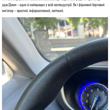
Додж/Джип – один із найкращих у всій автоіндустрії. Як і фірмовий бортовий
комп’ютер – простий, інформативний, логічний.