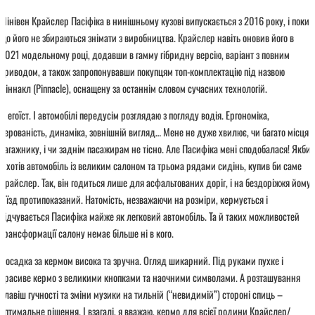
Мінівен Крайслер Пасіфіка в нинішньому кузові випускається з 2016 року, і поки
що його не збираються знімати з виробництва. Крайслер навіть оновив його в
2021 модельному році, додавши в гамму гібридну версію, варіант з повним
приводом, а також запропонувавши покупцям топ-комплектацію під назвою
Піннакл (Pinnacle), оснащену за останнім словом сучасних технологій.
Я егоїст. І автомобілі передусім розглядаю з погляду водія. Ергономіка,
керованість, динаміка, зовнішній вигляд… Мене не дуже хвилює, чи багато місця в
багажнику, і чи заднім пасажирам не тісно. Але Пасифіка мені сподобалася! Якби
я хотів автомобіль із великим салоном та трьома рядами сидінь, купив би саме
Крайслер. Так, він годиться лише для асфальтованих доріг, і на бездоріжжя йому
в’їзд протипоказаний. Натомість, незважаючи на розміри, кермується і
відчувається Пасифіка майже як легковий автомобіль. Та й таких можливостей
трансформації салону немає більше ні в кого.
Посадка за кермом висока та зручна. Огляд шикарний. Під руками пухке і
красиве кермо з великими кнопками та наочними символами. А розташування
клавіш гучності та зміни музики на тильній (“невидимій”) стороні спиць –
оптимальне рішення. І взагалі, я вважаю, кермо для всієї родини Крайслер/