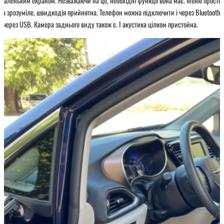
маленьким екраном. Незважаючи на це, необхідні функції вона має. Меню просте
та зрозуміле, швидкодія прийнятна. Телефон можна підключити і через Bluetooth,
і через USB. Камера заднього виду також є. І акустика цілком пристойна.