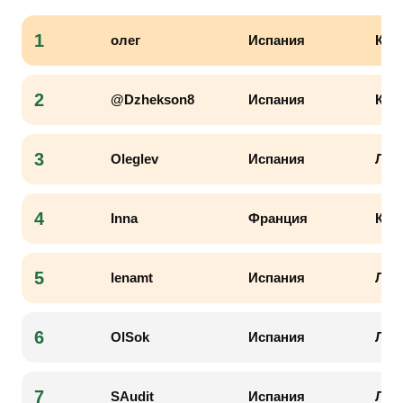
1
олег
Испания
Кил
2
@Dzhekson8
Испания
Кил
3
Oleglev
Испания
Лио
4
Inna
Франция
Кил
5
lenamt
Испания
Лам
6
OlSok
Испания
Лам
7
SAudit
Испания
Лио