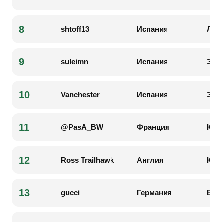
8
shtoff13
Испания
Лам
9
suleimn
Испания
Эрл
10
Vanchester
Испания
Эрл
11
@PasA_BW
Франция
Кил
12
Ross Trailhawk
Англия
Кил
13
gucci
Германия
Вин