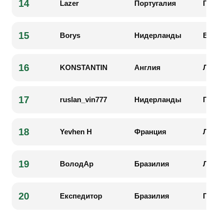
14
Lazer
Португалия
Гар
15
Borys
Нидерланды
Вин
16
KONSTANTIN
Англия
Лау
17
ruslan_vin777
Нидерланды
Гар
18
Yevhen H
Франция
Лио
19
ВолодАр
Бразилия
Лам
20
Експедитор
Бразилия
Гар