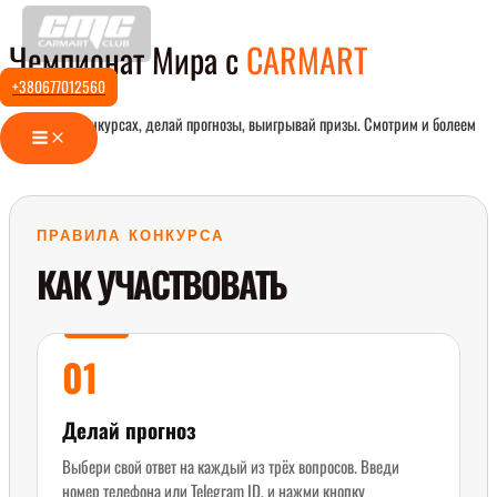
Перейти
Чемпионат Мира с
CARMART
к
содержимому
+380677012560
Участвуй в конкурсах, делай прогнозы, выигрывай призы. Смотрим и болеем
Main
Menu
вместе.
ПРАВИЛА КОНКУРСА
КАК УЧАСТВОВАТЬ
01
Делай прогноз
Выбери свой ответ на каждый из трёх вопросов. Введи
номер телефона или Telegram ID, и нажми кнопку