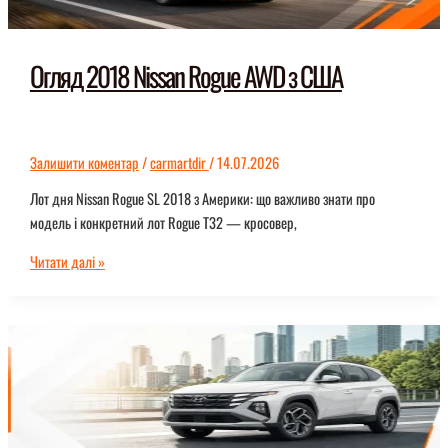
Огляд 2018 Nissan Rogue AWD з США
Залишити коментар
/
carmartdir
/
14.07.2026
Лот дня Nissan Rogue SL 2018 з Америки: що важливо знати про
модель і конкретний лот Rogue T32 — кросовер,
Огляд
Читати далі »
2018
Nissan
Rogue
AWD
з
США