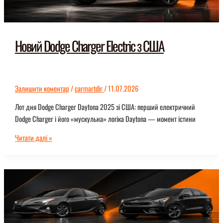
Новий Dodge Charger Electric з США
Залишити коментар
/
carmartdir
/
11.07.2026
Лот дня Dodge Charger Daytona 2025 зі США: перший електричний
Dodge Charger і його «мускульна» логіка Daytona — момент істини
Новий
Читати далі »
Dodge
Charger
Electric
з
США