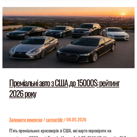
з
США
в
Європу:
ціни,
порти,
умови
Преміальні авто з США до 15000$: рейтинг
2026 року
Залишити коментар
/
carmartdir
/
06.05.2026
П’ять преміальних кросоверів зі США, які варто перевіряти на