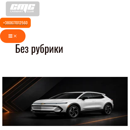
Перейти
до
вмісту
+380677012560
Main
Menu
Без рубрики