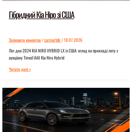
Гібридний Кіа Ніро зі США
Залишити коментар
/
carmartdir
/
18.07.2026
Лот дня 2024 KIA NIRO HYBRID LX із США: огляд на прикладі лоту з
аукціону Timed IAAI Kia Niro Hybrid
Гібридний
Читати далі »
Кіа
Ніро
зі
США