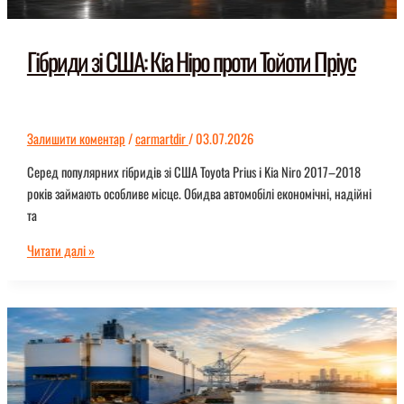
Гібриди зі США: Кіа Ніро проти Тойоти Пріус
Залишити коментар
/
carmartdir
/
03.07.2026
Серед популярних гібридів зі США Toyota Prius і Kia Niro 2017–2018
років займають особливе місце. Обидва автомобілі економічні, надійні
та
Гібриди
Читати далі »
зі
США:
Кіа
Ніро
проти
Тойоти
Пріус