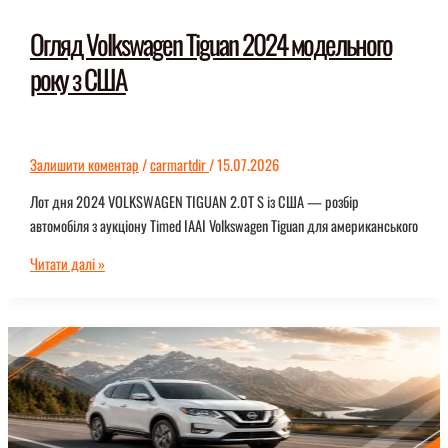
Огляд Volkswagen Tiguan 2024 модельного
року з США
Залишити коментар
/
carmartdir
/
15.07.2026
Лот дня 2024 VOLKSWAGEN TIGUAN 2.0T S із США — розбір
автомобіля з аукціону Timed IAAI Volkswagen Tiguan для американського
Огляд
Читати далі »
Volkswagen
Tiguan
2024
модельного
року
з
США