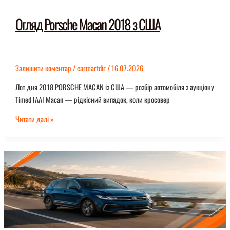
Огляд Porsche Macan 2018 з США
Залишити коментар
/
carmartdir
/
16.07.2026
Лот дня 2018 PORSCHE MACAN із США — розбір автомобіля з аукціону
Timed IAAI Macan — рідкісний випадок, коли кросовер
Огляд
Читати далі »
Porsche
Macan
2018
з
США