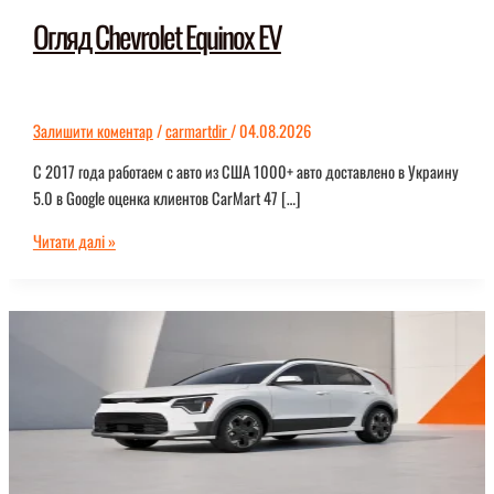
Огляд Chevrolet Equinox EV
Залишити коментар
/
carmartdir
/
04.08.2026
С 2017 года работаем с авто из США 1000+ авто доставлено в Украину
5.0 в Google оценка клиентов CarMart 47 […]
Огляд
Читати далі »
Chevrolet
Equinox
EV