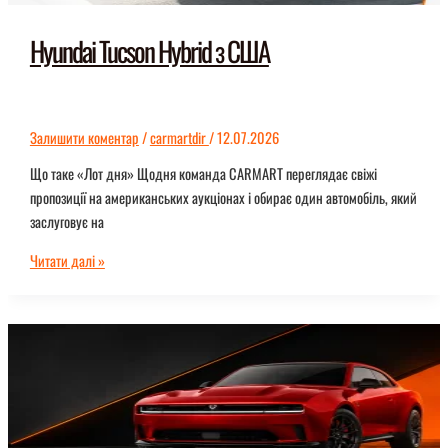
Hyundai Tucson Hybrid з США
Залишити коментар
/
carmartdir
/
12.07.2026
Що таке «Лот дня» Щодня команда CARMART переглядає свіжі
пропозиції на американських аукціонах і обирає один автомобіль, який
заслуговує на
Hyundai
Читати далі »
Tucson
Hybrid
з
США