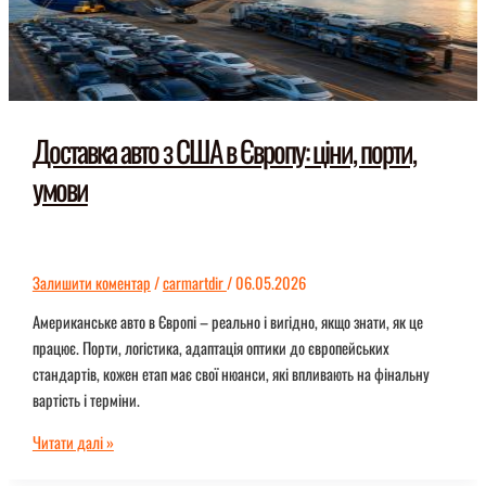
Доставка авто з США в Європу: ціни, порти,
умови
Залишити коментар
/
carmartdir
/
06.05.2026
Американське авто в Європі – реально і вигідно, якщо знати, як це
працює. Порти, логістика, адаптація оптики до європейських
стандартів, кожен етап має свої нюанси, які впливають на фінальну
вартість і терміни.
Доставка
Читати далі »
авто