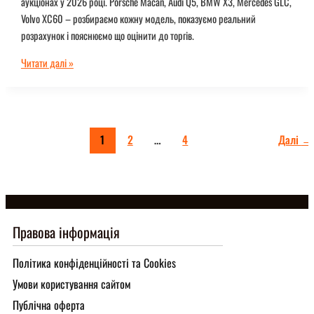
аукціонах у 2026 році. Porsche Macan, Audi Q5, BMW X3, Mercedes GLC,
Volvo XC60 – розбираємо кожну модель, показуємо реальний
розрахунок і пояснюємо що оцінити до торгів.
Преміальні
Читати далі »
авто
з
США
до
1
2
…
4
Далі
→
15000$:
рейтинг
2026
року
Правова інформація
Політика конфіденційності та Cookies
Умови користування сайтом
Публічна оферта